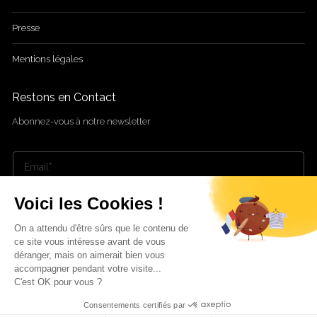
Presse
Mentions légales
Restons en Contact
Abonnez-vous à notre newsletter
Voici les Cookies !
Envoyer
On a attendu d'être sûrs que le contenu de
ce site vous intéresse avant de vous
LinkedIn
Instagram
déranger, mais on aimerait bien vous
accompagner pendant votre visite...
C'est OK pour vous ?
Consentements certifiés par
2025 © - SupergaBeauty - Tous droits réservés (Groupe SupergaInvest)